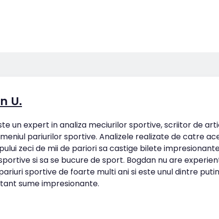
n U.
e un expert in analiza meciurilor sportive, scriitor de art
omeniul pariurilor sportive. Analizele realizate de catre ac
pului zeci de mii de pariori sa castige bilete impresionan
 sportive si sa se bucure de sport. Bogdan nu are experien
ariuri sportive de foarte multi ani si este unul dintre putin
tant sume impresionante.