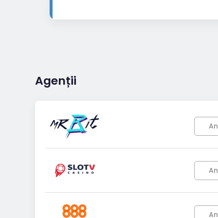
Agenții
An
An
An