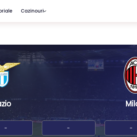
oriale
Cazinouri
azio
Mil
-
-
-