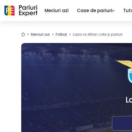
Meciuri azi
Case de pariuri
Tut
Meciuri azi
Fotbal
Lazio vs Milan cote și pariuri
L