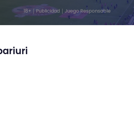
18+
Publicidad
Juego Responsable
pariuri