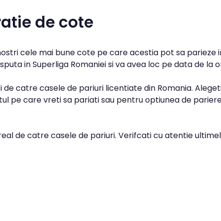
atie de cote
 nostri cele mai bune cote pe care acestia pot sa parieze i
isputa in Superliga Romaniei si va avea loc pe data de la or
 de catre casele de pariuri licentiate din Romania. Aleget
l pe care vreti sa pariati sau pentru optiunea de parier
real de catre casele de pariuri. Verifcati cu atentie ultime