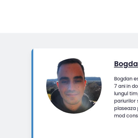
Bogda
Bogdan est
7 ani in d
lungul tim
pariurilor
plaseaza p
mod cons