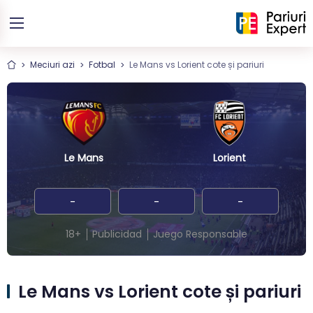
Meciuri azi
Fotbal
Le Mans vs Lorient cote și pariuri
Le Mans
Lorient
-
-
-
18+
Publicidad
Juego Responsable
Le Mans vs Lorient cote și pariuri