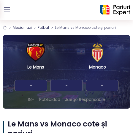
Meciuri azi
Fotbal
Le Mans vs Monaco cote și pariuri
Le Mans
Monaco
-
-
-
18+
Publicidad
Juego Responsable
Le Mans vs Monaco cote și