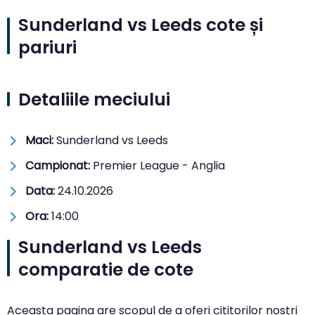
Sunderland vs Leeds cote și
pariuri
Detaliile meciului
Maci:
Sunderland vs Leeds
Campionat:
Premier League - Anglia
Data:
24.10.2026
Ora:
14:00
Sunderland vs Leeds
comparatie de cote
Aceasta pagina are scopul de a oferi cititorilor nostri