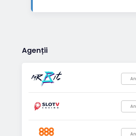
Agenții
An
An
An