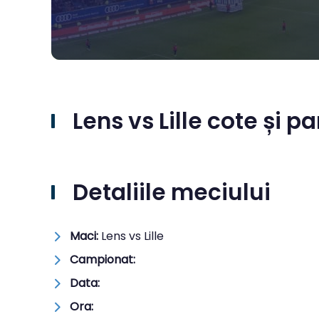
Lens vs Lille cote și pa
Detaliile meciului
Maci:
Lens vs Lille
Campionat:
Data:
Ora: