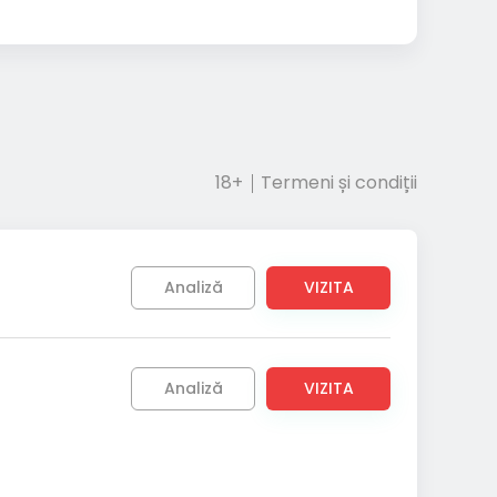
18+
Termeni și condiții
Analiză
VIZITA
Analiză
VIZITA