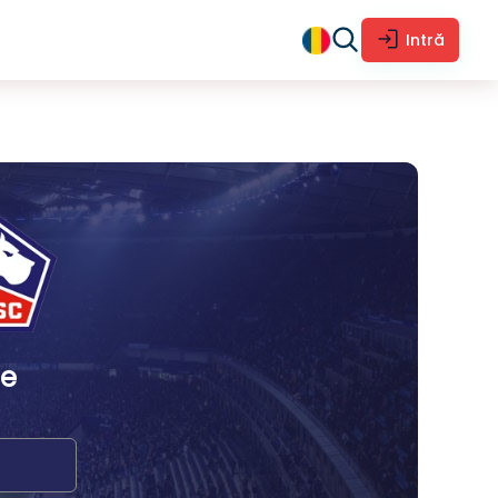
Intră
le