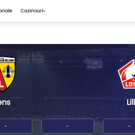
oriale
Cazinouri
ens
Lil
-
-
-