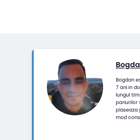
Bogda
Bogdan est
7 ani in d
lungul tim
pariurilor
plaseaza p
mod cons