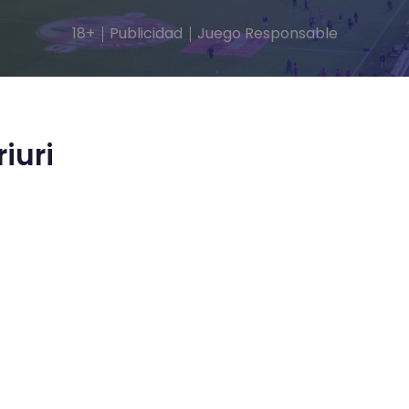
18+
Publicidad
Juego Responsable
riuri