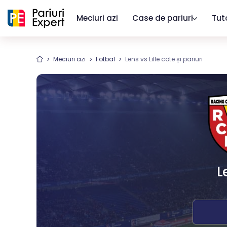
Meciuri azi
Case de pariuri
Tut
Meciuri azi
Fotbal
Lens vs Lille cote și pariuri
L