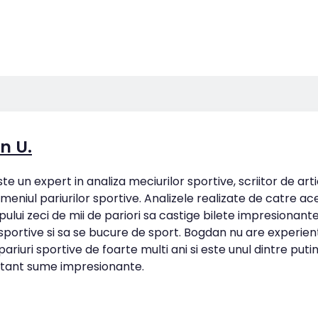
n U.
e un expert in analiza meciurilor sportive, scriitor de art
omeniul pariurilor sportive. Analizele realizate de catre ac
pului zeci de mii de pariori sa castige bilete impresionan
 sportive si sa se bucure de sport. Bogdan nu are experien
ariuri sportive de foarte multi ani si este unul dintre putin
tant sume impresionante.