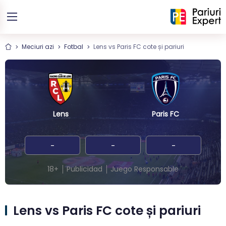
Meciuri azi
Fotbal
Lens vs Paris FC cote și pariuri
Lens
Paris FC
-
-
-
18+
Publicidad
Juego Responsable
Lens vs Paris FC cote și pariuri