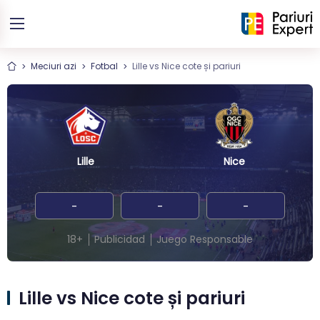
Meciuri azi
Fotbal
Lille vs Nice cote și pariuri
Lille
Nice
-
-
-
18+
Publicidad
Juego Responsable
Lille vs Nice cote și pariuri