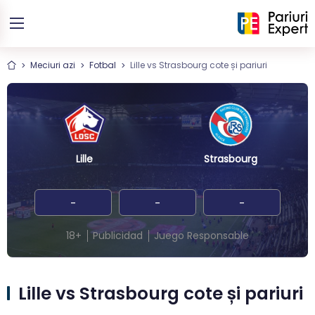
Meciuri azi
Fotbal
Lille vs Strasbourg cote și pariuri
Lille
Strasbourg
-
-
-
18+
Publicidad
Juego Responsable
Lille vs Strasbourg cote și pariuri