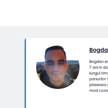
Bogda
Bogdan est
7 ani in d
lungul tim
pariurilor
plaseaza p
mod cons