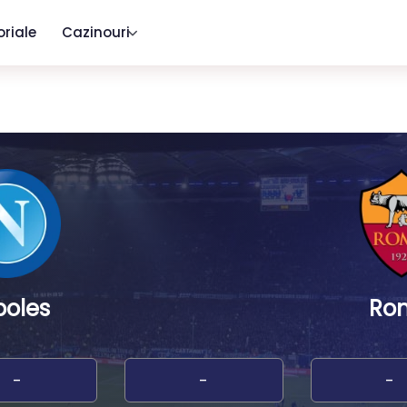
oriale
Cazinouri
oles
Ro
-
-
-