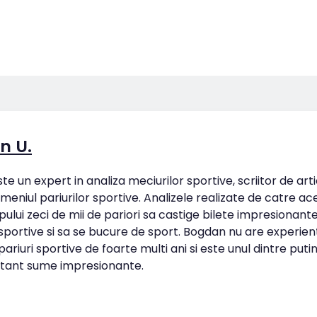
n U.
e un expert in analiza meciurilor sportive, scriitor de art
omeniul pariurilor sportive. Analizele realizate de catre ac
pului zeci de mii de pariori sa castige bilete impresionan
 sportive si sa se bucure de sport. Bogdan nu are experien
ariuri sportive de foarte multi ani si este unul dintre putin
tant sume impresionante.