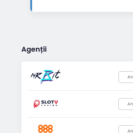
Agenții
An
An
An