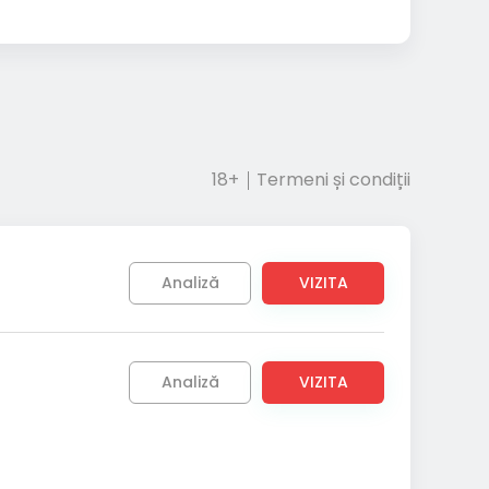
18+
Termeni și condiții
Analiză
VIZITA
Analiză
VIZITA