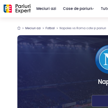
Meciuri azi
Case de pariuri
Tut
Meciuri azi
Fotbal
Napoles vs Roma cote și pariuri
Nap