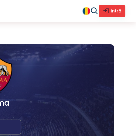
Intră
ma