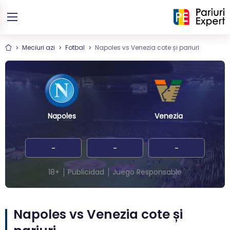
Meciuri azi
Fotbal
Napoles vs Venezia cote și pariuri
Napoles
Venezia
-
-
-
18+
Publicidad
Juego Responsable
Napoles vs Venezia cote și