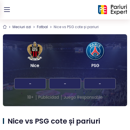
Meciuri azi
Fotbal
Nice vs PSG cote și pariuri
Nice
PSG
-
-
-
18+
Publicidad
Juego Responsable
Nice vs PSG cote și pariuri