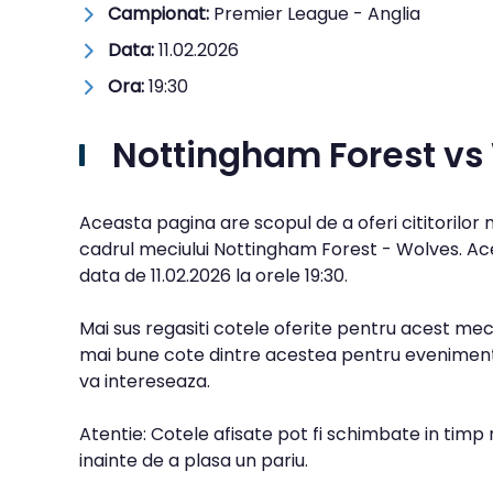
Campionat:
Premier League - Anglia
Data:
11.02.2026
Ora:
19:30
Nottingham Forest vs
Aceasta pagina are scopul de a oferi cititorilor
cadrul meciului Nottingham Forest - Wolves. Ace
data de
11.02.2026
la orele
19:30
.
Mai sus regasiti cotele oferite pentru acest meci
mai bune cote dintre acestea pentru evenimentu
va intereseaza.
Atentie: Cotele afisate pot fi schimbate in timp 
inainte de a plasa un pariu.