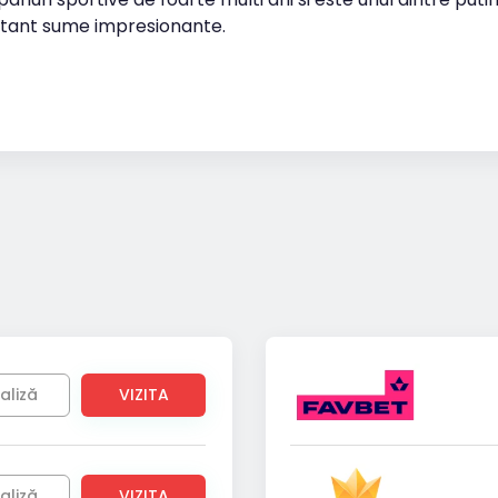
tant sume impresionante.
aliză
VIZITA
aliză
VIZITA