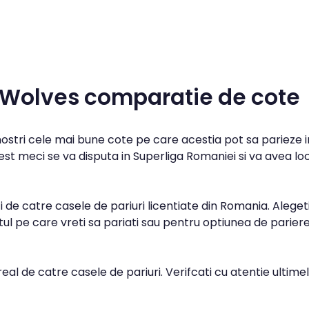
 Wolves comparatie de cote
 nostri cele mai bune cote pe care acestia pot sa parieze i
st meci se va disputa in Superliga Romaniei si va avea lo
 de catre casele de pariuri licentiate din Romania. Aleget
l pe care vreti sa pariati sau pentru optiunea de parier
real de catre casele de pariuri. Verifcati cu atentie ultime