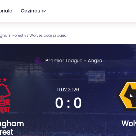
oriale
Cazinouri
ngham Forest vs Wolves cote și pariuri
Premier League - Anglia
11.02.2026
0 : 0
ingham
Wol
rest