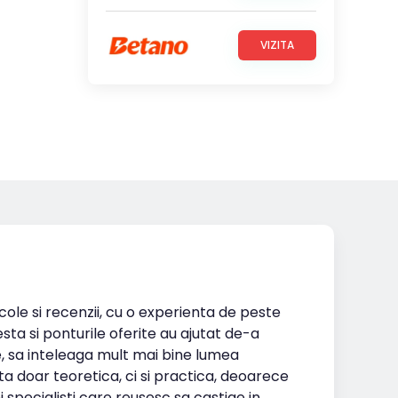
VIZITA
icole si recenzii, cu o experienta de peste
esta si ponturile oferite au ajutat de-a
te, sa inteleaga mult mai bine lumea
ta doar teoretica, ci si practica, deoarece
i specialisti care reusesc sa castige in