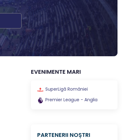
EVENIMENTE MARI
SuperLigă României
Premier League - Anglia
PARTENERII NOȘTRI