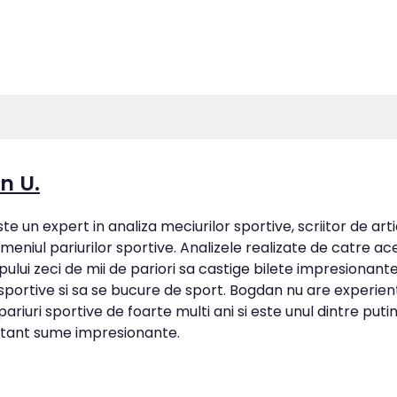
n U.
e un expert in analiza meciurilor sportive, scriitor de art
omeniul pariurilor sportive. Analizele realizate de catre ac
pului zeci de mii de pariori sa castige bilete impresionan
 sportive si sa se bucure de sport. Bogdan nu are experien
ariuri sportive de foarte multi ani si este unul dintre putin
tant sume impresionante.