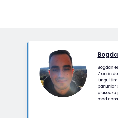
Bogda
Bogdan est
7 ani in d
lungul tim
pariurilor
plaseaza p
mod cons