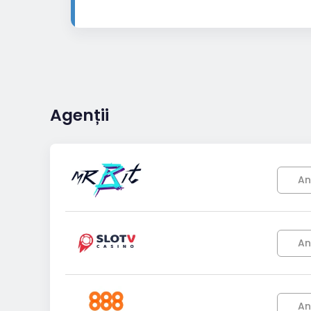
Agenții
An
An
An