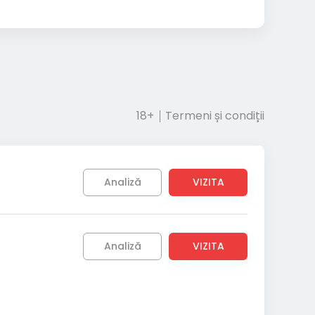
18+
Termeni și condiții
Analiză
VIZITA
Analiză
VIZITA