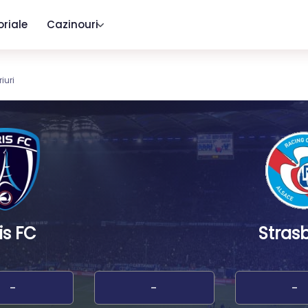
oriale
Cazinouri
iuri
is FC
Stras
-
-
-