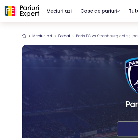
Meciuri azi
Case de pariuri
Tut
Meciuri azi
Fotbal
Paris FC vs Strasbourg cote și par
Par