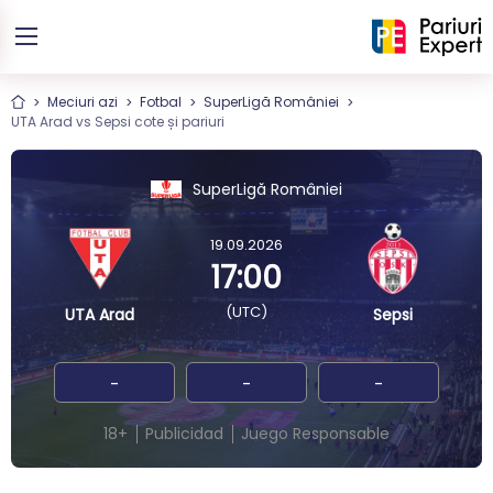
Meciuri azi
Fotbal
SuperLigă României
UTA Arad vs Sepsi cote și pariuri
SuperLigă României
19.09.2026
17:00
(UTC)
UTA Arad
Sepsi
-
-
-
18+
Publicidad
Juego Responsable