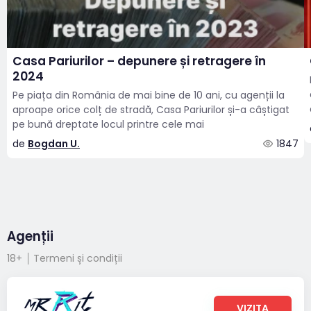
Casa Pariurilor – depunere și retragere în
2024
Pe piața din România de mai bine de 10 ani, cu agenții la
aproape orice colț de stradă, Casa Pariurilor și-a câștigat
pe bună dreptate locul printre cele mai
de
Bogdan U.
1847
Agenții
18+
Termeni și condiții
VIZITA