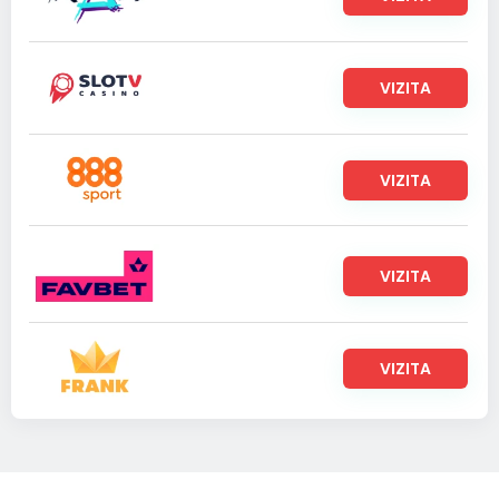
VIZITA
VIZITA
VIZITA
VIZITA