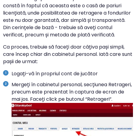
constă în faptul că aceasta este o casă de pariuri
licențiată, unde posibilitatea de retragere a fondurilor
este nu doar garantată, dar simplă și transparentă.
Din cerințele de bază - trebuie să aveți contul
verificat, precum și metoda de plată verificată.
Ca proces, trebuie să faceți doar câțiva pași simpli,
care încep chiar din cabinetul personal. Iată care sunt
pașii de urmat:
Logați-vă în propriul cont de jucător
Mergeți în cabinetul personal, secțiunea Retrageri,
precum este prezentat în captura de ecran de
mai jos. Faceți click pe butonul “Retrageri”.