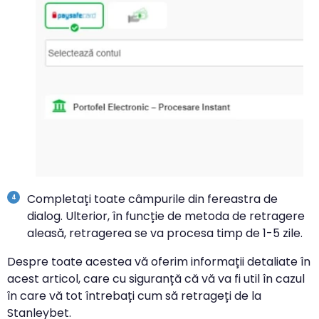
Completați toate câmpurile din fereastra de
dialog. Ulterior, în funcție de metoda de retragere
aleasă, retragerea se va procesa timp de 1-5 zile.
Despre toate acestea vă oferim informații detaliate în
acest articol, care cu siguranță că vă va fi util în cazul
în care vă tot întrebați cum să retrageți de la
Stanleybet.