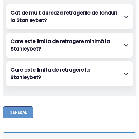
Cât de mult durează retragerile de fonduri
la Stanleybet?
Care este limita de retragere minimă la
Stanleybet?
Care este limita de retragere la
Stanleybet?
GENERAL