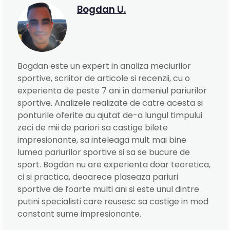
Bogdan U.
Bogdan este un expert in analiza meciurilor
sportive, scriitor de articole si recenzii, cu o
experienta de peste 7 ani in domeniul pariurilor
sportive. Analizele realizate de catre acesta si
ponturile oferite au ajutat de-a lungul timpului
zeci de mii de pariori sa castige bilete
impresionante, sa inteleaga mult mai bine
lumea pariurilor sportive si sa se bucure de
sport. Bogdan nu are experienta doar teoretica,
ci si practica, deoarece plaseaza pariuri
sportive de foarte multi ani si este unul dintre
putini specialisti care reusesc sa castige in mod
constant sume impresionante.