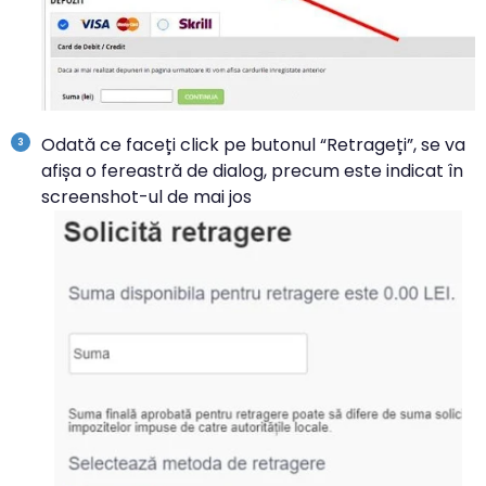
Odată ce faceți click pe butonul “Retrageți”, se va
afișa o fereastră de dialog, precum este indicat în
screenshot-ul de mai jos