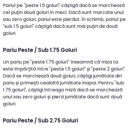
Pariul pe "peste 1.5 goluri" câștigă dacă se marchează
cel puțin două goluri în meci. Dacă sunt marcate unul
sau zero goluri, pariul este pierdut. În schimb, pariul pe
"sub 1.5 goluri" câștigă dacă sunt mai puțin de două
goluri.
Pariu Peste / Sub 1.75 Goluri
Un pariu pe "peste 1.75 goluri" înseamnă că miza ta
este împărțită între "peste 1.5 goluri" și "peste 2 goluri".
Dacă se marchează două goluri, câștigi jumătate din
pariu și primești cealaltă jumătate înapoi. Pentru "sub
1.75 goluri", câștigi întreaga miză dacă se marchează
unul sau zero goluri și pierzi jumătate dacă sunt două
goluri.
Pariu Peste / Sub 2.75 Goluri