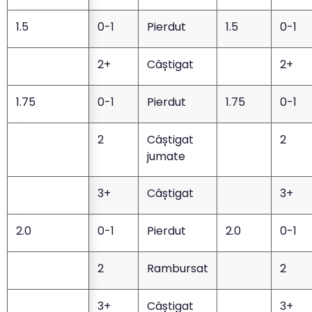
1.5
0-1
Pierdut
1.5
0-1
2+
Câștigat
2+
1.75
0-1
Pierdut
1.75
0-1
2
Câștigat
2
jumate
3+
Câștigat
3+
2.0
0-1
Pierdut
2.0
0-1
2
Rambursat
2
3+
Câștigat
3+