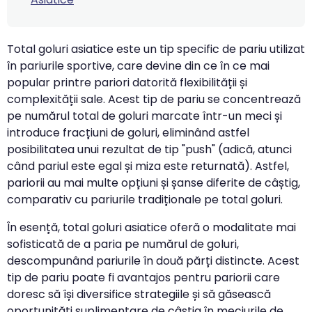
Total goluri asiatice este un tip specific de pariu utilizat
în pariurile sportive, care devine din ce în ce mai
popular printre pariori datorită flexibilității și
complexității sale. Acest tip de pariu se concentrează
pe numărul total de goluri marcate într-un meci și
introduce fracțiuni de goluri, eliminând astfel
posibilitatea unui rezultat de tip "push" (adică, atunci
când pariul este egal și miza este returnată). Astfel,
pariorii au mai multe opțiuni și șanse diferite de câștig,
comparativ cu pariurile tradiționale pe total goluri.
În esență, total goluri asiatice oferă o modalitate mai
sofisticată de a paria pe numărul de goluri,
descompunând pariurile în două părți distincte. Acest
tip de pariu poate fi avantajos pentru pariorii care
doresc să își diversifice strategiile și să găsească
oportunități suplimentare de câștig în meciurile de