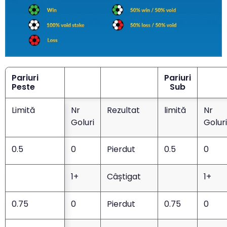
Pariuri
Pariuri
Peste
Sub
Limită
Nr
Rezultat
limită
Nr
Goluri
Goluri
0.5
0
Pierdut
0.5
0
1+
Câștigat
1+
0.75
0
Pierdut
0.75
0