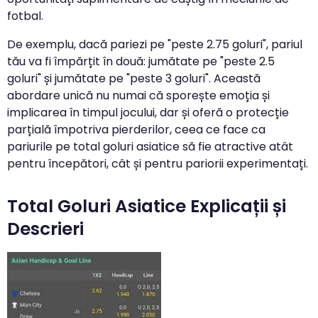
fotbal.
De exemplu, dacă pariezi pe "peste 2.75 goluri", pariul
tău va fi împărțit în două: jumătate pe "peste 2.5
goluri" și jumătate pe "peste 3 goluri". Această
abordare unică nu numai că sporește emoția și
implicarea în timpul jocului, dar și oferă o protecție
parțială împotriva pierderilor, ceea ce face ca
pariurile pe total goluri asiatice să fie atractive atât
pentru începători, cât și pentru pariorii experimentați.
Total Goluri Asiatice Explicații și
Descrieri