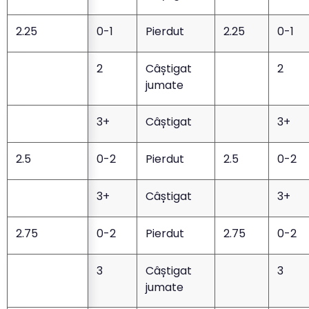
2.25
0-1
Pierdut
2.25
0-1
2
Câștigat
2
jumate
3+
Câștigat
3+
2.5
0-2
Pierdut
2.5
0-2
3+
Câștigat
3+
2.75
0-2
Pierdut
2.75
0-2
3
Câștigat
3
jumate