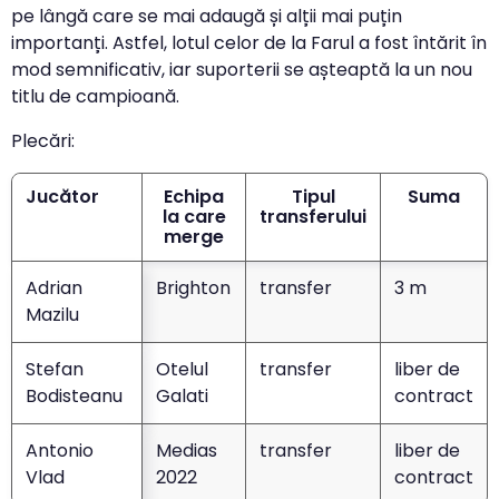
pe lângă care se mai adaugă și alții mai puțin
importanți. Astfel, lotul celor de la Farul a fost întărit în
mod semnificativ, iar suporterii se așteaptă la un nou
titlu de campioană.
Plecări:
Jucător
Echipa
Tipul
Suma
la care
transferului
merge
Adrian
Brighton
transfer
3 m
Mazilu
Stefan
Otelul
transfer
liber de
Bodisteanu
Galati
contract
Antonio
Medias
transfer
liber de
Vlad
2022
contract