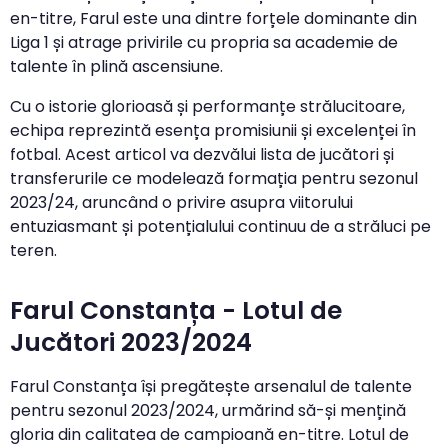
en-titre, Farul este una dintre forțele dominante din
Liga 1 și atrage privirile cu propria sa academie de
talente în plină ascensiune.
Cu o istorie glorioasă și performanțe strălucitoare,
echipa reprezintă esența promisiunii și excelenței în
fotbal. Acest articol va dezvălui lista de jucători și
transferurile ce modelează formația pentru sezonul
2023/24, aruncând o privire asupra viitorului
entuziasmant și potențialului continuu de a străluci pe
teren.
Farul Constanța - Lotul de
Jucători 2023/2024
Farul Constanța își pregătește arsenalul de talente
pentru sezonul 2023/2024, urmărind să-și mențină
gloria din calitatea de campioană en-titre. Lotul de