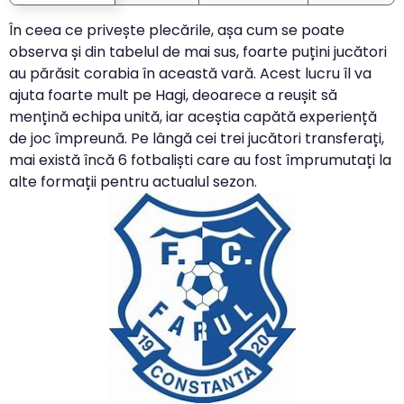
În ceea ce privește plecările, așa cum se poate
observa și din tabelul de mai sus, foarte puțini jucători
au părăsit corabia în această vară. Acest lucru îl va
ajuta foarte mult pe Hagi, deoarece a reușit să
mențină echipa unită, iar aceștia capătă experiență
de joc împreună. Pe lângă cei trei jucători transferați,
mai există încă 6 fotbaliști care au fost împrumutați la
alte formații pentru actualul sezon.