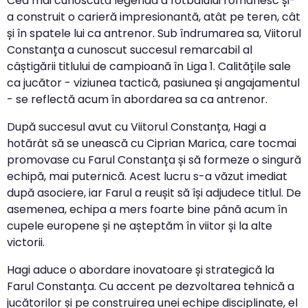
Cea mai cunoscută legendă a fotbalului românesc și-
a construit o carieră impresionantă, atât pe teren, cât
și în spatele lui ca antrenor. Sub îndrumarea sa, Viitorul
Constanța a cunoscut succesul remarcabil al
câștigării titlului de campioană în Liga 1. Calitățile sale
ca jucător - viziunea tactică, pasiunea și angajamentul
- se reflectă acum în abordarea sa ca antrenor.
După succesul avut cu Viitorul Constanța, Hagi a
hotărât să se unească cu Ciprian Marica, care tocmai
promovase cu Farul Constanța și să formeze o singură
echipă, mai puternică. Acest lucru s-a văzut imediat
după asociere, iar Farul a reușit să își adjudece titlul. De
asemenea, echipa a mers foarte bine până acum în
cupele europene și ne așteptăm în viitor și la alte
victorii.
Hagi aduce o abordare inovatoare și strategică la
Farul Constanța. Cu accent pe dezvoltarea tehnică a
jucătorilor și pe construirea unei echipe disciplinate, el