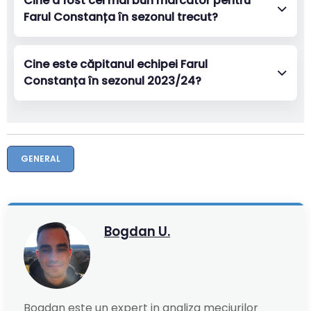
Cine a fost cel mai bun marcator pentru
Farul Constanța în sezonul trecut?
Cine este căpitanul echipei Farul
Constanța în sezonul 2023/24?
GENERAL
Bogdan U.
Bogdan este un expert in analiza meciurilor