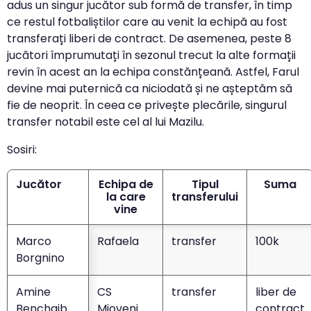
adus un singur jucător sub formă de transfer, în timp
ce restul fotbaliștilor care au venit la echipă au fost
transferați liberi de contract. De asemenea, peste 8
jucători împrumutați în sezonul trecut la alte formații
revin în acest an la echipa constănțeană. Astfel, Farul
devine mai puternică ca niciodată și ne așteptăm să
fie de neoprit. În ceea ce privește plecările, singurul
transfer notabil este cel al lui Mazilu.
Sosiri:
Jucător
Echipa de
Tipul
Suma
la care
transferului
vine
Marco
Rafaela
transfer
100k
Borgnino
Amine
CS
transfer
liber de
Benchaib
Mioveni
contract