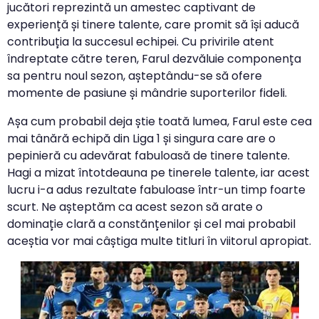
jucători reprezintă un amestec captivant de
experiență și tinere talente, care promit să își aducă
contribuția la succesul echipei. Cu privirile atent
îndreptate către teren, Farul dezvăluie componența
sa pentru noul sezon, așteptându-se să ofere
momente de pasiune și mândrie suporterilor fideli.
Așa cum probabil deja știe toată lumea, Farul este cea
mai tânără echipă din Liga 1 și singura care are o
pepinieră cu adevărat fabuloasă de tinere talente.
Hagi a mizat întotdeauna pe tinerele talente, iar acest
lucru i-a adus rezultate fabuloase într-un timp foarte
scurt. Ne așteptăm ca acest sezon să arate o
dominație clară a constănțenilor și cel mai probabil
aceștia vor mai câștiga multe titluri în viitorul apropiat.