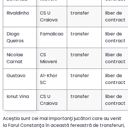
Rivaldinho
CS U
transfer
liber de
Craiova
contract
Diogo
Famalicao
transfer
liber de
Queiros
contract
Nicolae
CS
transfer
liber de
Carnat
Mioveni
contract
Gustavo
Al-Khor
transfer
liber de
SC
contract
Ionut Vina
CS U
transfer
liber de
Craiova
contract
Aceștia sunt cei mai importanți jucători care au venit
la Farul Constanța în această fereastră de transferuri,